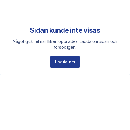
Sidan kunde inte visas
Något gick fel när fliken öppnades. Ladda om sidan och
försök igen.
Ladda om