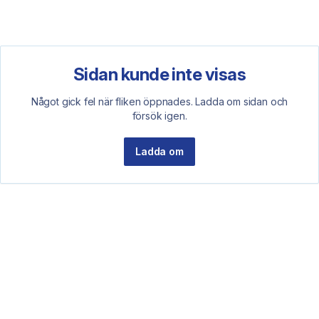
Sidan kunde inte visas
Något gick fel när fliken öppnades. Ladda om sidan och
försök igen.
Ladda om