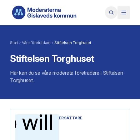
Hoppa till huvudinnehåll
Start
Våra företrädare
Stiftelsen Torghuset
Stiftelsen Torghuset
Här kan du se våra moderata företrädare i Stiftelsen
Torghuset.
ERSÄTTARE