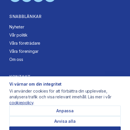
SNABBLÄNKAR
Nyheter
Vår politik
Våra företrädare
Våra föreningar
Om oss
KONTAKT
Vi värnar om din integritet
Köpmangatan 1B, 332 30, Gislaved
Vi använder cookies för att förbättra din upplevelse,
info@moderatgvd.se
analysera trafik och visa relevant innehåll. Läs mer i vår
cookiepolicy
.
Anpassa
Avvisa alla
© 2026 Moderaterna i Gislaveds kommun
Integritetspolicy
Cookiepolicy
Cookieinställningar
Tillgänglighet