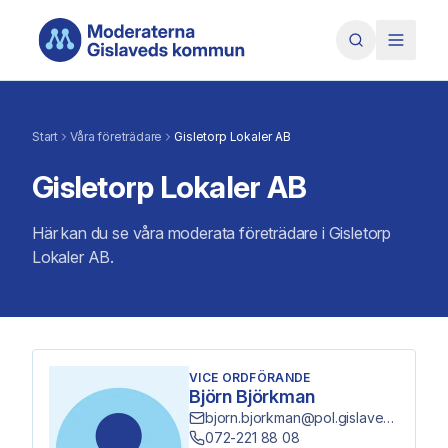
Hoppa till huvudinnehåll
Start
Våra företrädare
Gisletorp Lokaler AB
Gisletorp Lokaler AB
Här kan du se våra moderata företrädare i Gisletorp
Lokaler AB.
VICE ORDFÖRANDE
Björn Björkman
bjorn.bjorkman@pol.gislaved.se
072-221 88 08